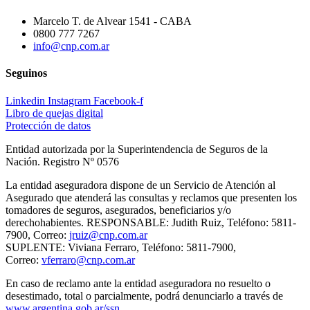
Marcelo T. de Alvear 1541 - CABA
0800 777 7267
info@cnp.com.ar
Seguinos
Linkedin
Instagram
Facebook-f
Libro de quejas digital
Protección de datos
Entidad autorizada por la Superintendencia de Seguros de la
Nación. Registro Nº 0576
La entidad aseguradora dispone de un Servicio de Atención al
Asegurado que atenderá las consultas y reclamos que presenten los
tomadores de seguros, asegurados, beneficiarios y/o
derechohabientes. RESPONSABLE: Judith Ruiz, Teléfono: 5811-
7900, Correo:
jruiz@cnp.com.ar
SUPLENTE: Viviana Ferraro, Teléfono: 5811-7900,
Correo:
vferraro@cnp.com.ar
En caso de reclamo ante la entidad aseguradora no resuelto o
desestimado, total o parcialmente, podrá denunciarlo a través de
www.argentina.gob.ar/ssn
.