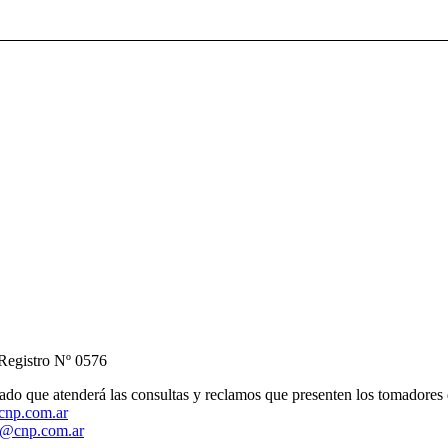
 Registro Nº 0576
do que atenderá las consultas y reclamos que presenten los tomadores d
cnp.com.ar
o@cnp.com.ar