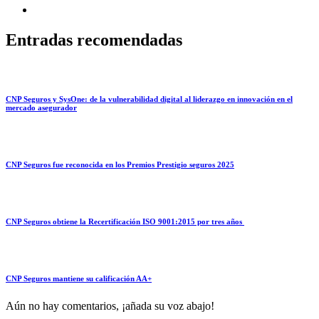
Entradas recomendadas
CNP Seguros y SysOne: de la vulnerabilidad digital al liderazgo en innovación en el
mercado asegurador
CNP Seguros fue reconocida en los Premios Prestigio seguros 2025
CNP Seguros obtiene la Recertificación ISO 9001:2015 por tres años
CNP Seguros mantiene su calificación AA+
Aún no hay comentarios, ¡añada su voz abajo!