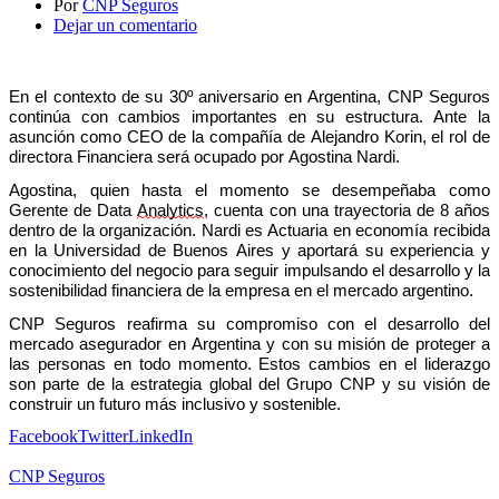
Por
CNP Seguros
Dejar un comentario
En
el contexto de su 30º aniversario en Argentina, CNP Seguros
c
ontinúa con cambios importantes en su estructura. Ante la
asunción como CEO de la
compañía
de Alejandro Korin, el
rol de
directora
Financiera será ocupado por Agostina Nardi.
Agostina
, qui
e
n
hasta el momento se desempeñaba como
Gerente de Data
Analytics
, cuenta con una
trayectoria
de
8
años
dentro de la organización
.
Nardi
es
A
ctuaria
en economía
recibida
en la Universidad de Buenos Aires y
aportará su experiencia y
conocimiento del negocio para seguir impulsando el desarrollo y la
sostenibilidad financiera de la empresa en el mercado argentino.
CNP Seguros reafirma su compromiso con el desarrollo del
mercado asegurador en Argentina y con su misión de proteger a
las personas en todo momento. Estos cambios en el liderazgo
son parte de la estrategia global del Grupo CNP y su visión de
construir un futuro más inclusivo y sostenible.
Facebook
Twitter
LinkedIn
CNP Seguros