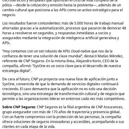
microservicios y templates que optimizan el ciclo de vida completo de la
póliza —desde la cotización y emisión hasta la postventa—, además de un
cambio cultural que posiciona a las APIs como un activo estratégico para el
negocio.
Los resultados fueron contundentes: más de 5.000 horas de trabajo manual
ahorradas gracias a la automatización, procesos que pasaron de demorar 48
horas a resolverse en segundos, y respuestas inmediatas a socios y
asegurados mediante la integración de inteligencia artificial generativa y
APIs.
“Hoy contamos con un set robusto de APIs cloud-native que nos da la
confianza de tener una solución de clase mundial”, destacó Matías Méndez,
referente de CNP Seguros. En la misma línea, Alejandro Korin, CEO de la
compañía, afirmó: “SysOne es un socio clave para el desarrollo de nuestra
estrategia digital”.
De cara al futuro, CNP ya proyecta una nueva fase de apificación junto a
SysOne, convencida de que la demanda de servicios digitales continuará
creciendo. El caso demuestra que la apificación no es solo una decisión
tecnológica, sino una estrategia de transformación cultural y de negocio que
permite a las organizaciones liderar en entornos cada vez más competitivos.
Sobre CNP Seguros:
CNP Seguros es la filial argentina de CNP Assurances,
grupo asegurador con más de 170 años de trayectoria y presencia global.
Con un fuerte compromiso con la protección de las personas, la compañía
ofrece soluciones de seguros innovadoras y accesibles, acompañando a sus
clientes en cada etapa de la vida.