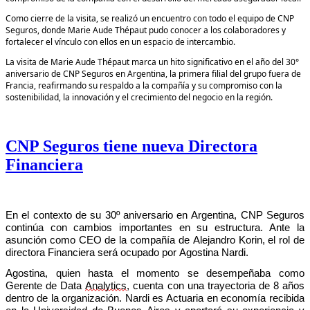
Como cierre de la visita, se realizó un encuentro con todo el equipo de CNP
Seguros, donde Marie Aude Thépaut pudo conocer a los colaboradores y
fortalecer el vínculo con ellos en un espacio de intercambio.
La visita de Marie Aude Thépaut marca un hito significativo en el año del 30°
aniversario de CNP Seguros en Argentina, la primera filial del grupo fuera de
Francia, reafirmando su respaldo a la compañía y su compromiso con la
sostenibilidad, la innovación y el crecimiento del negocio en la región.
CNP Seguros tiene nueva Directora
Financiera
En
el contexto de su 30º aniversario en Argentina, CNP Seguros
c
ontinúa con cambios importantes en su estructura. Ante la
asunción como CEO de la
compañía
de Alejandro Korin, el
rol de
directora
Financiera será ocupado por Agostina Nardi.
Agostina
, qui
e
n
hasta el momento se desempeñaba como
Gerente de Data
Analytics
, cuenta con una
trayectoria
de
8
años
dentro de la organización
.
Nardi
es
A
ctuaria
en economía
recibida